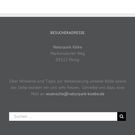
BESUCHERADRESSE
Naturpark Köbe
Markersdorfer Weg
09322 Penig
Über Hinweise und Tipps zur Verbesserung unserer Köbe sowie
der Seite würden wir uns sehr freuen. Schreibe uns dazu eine
Mail an
wuensche@naturpark-koebe.de
Suche
nach: