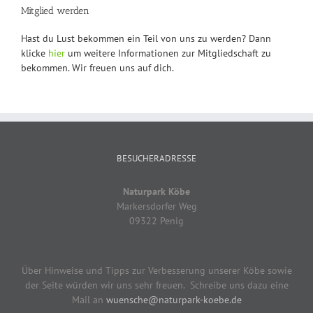
Mitglied werden
Hast du Lust bekommen ein Teil von uns zu werden? Dann
klicke
hier
um weitere Informationen zur Mitgliedschaft zu
bekommen. Wir freuen uns auf dich.
BESUCHERADRESSE
Naturpark Köbe
Markersdorfer Weg
09322 Penig
Über Hinweise und Tipps zur Verbesserung unserer Köbe sowie
der Seite würden wir uns sehr freuen. Schreibe uns dazu eine
Mail an
wuensche@naturpark-koebe.de