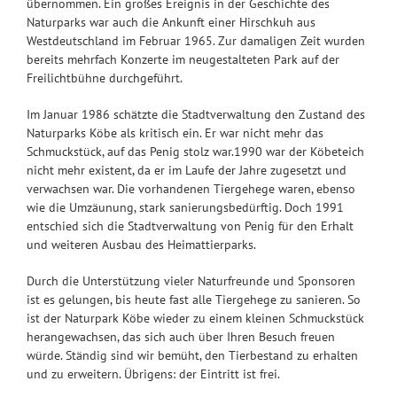
übernommen. Ein großes Ereignis in der Geschichte des
Naturparks war auch die Ankunft einer Hirschkuh aus
Westdeutschland im Februar 1965. Zur damaligen Zeit wurden
bereits mehrfach Konzerte im neugestalteten Park auf der
Freilichtbühne durchgeführt.
Im Januar 1986 schätzte die Stadtverwaltung den Zustand des
Naturparks Köbe als kritisch ein. Er war nicht mehr das
Schmuckstück, auf das Penig stolz war.1990 war der Köbeteich
nicht mehr existent, da er im Laufe der Jahre zugesetzt und
verwachsen war. Die vorhandenen Tiergehege waren, ebenso
wie die Umzäunung, stark sanierungsbedürftig. Doch 1991
entschied sich die Stadtverwaltung von Penig für den Erhalt
und weiteren Ausbau des Heimattierparks.
Durch die Unterstützung vieler Naturfreunde und Sponsoren
ist es gelungen, bis heute fast alle Tiergehege zu sanieren. So
ist der Naturpark Köbe wieder zu einem kleinen Schmuckstück
herangewachsen, das sich auch über Ihren Besuch freuen
würde. Ständig sind wir bemüht, den Tierbestand zu erhalten
und zu erweitern. Übrigens: der Eintritt ist frei.