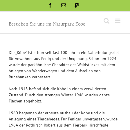
Skip
Facebook
Email
Paypal
to
content
Besuchen Sie uns im Naturpark Köbe
Die „Köbe“ ist schon seit fast 100 Jahren ein Naherholungsziel
für Anwohner aus Penig und der Umgebung. Schon um 1924
wurde der parkähnliche Charakter des Waldstückes mit dem
Anlegen von Wanderwegen und dem Aufstellen von
Ruhebänken verbessert.
Nach 1945 befand sich die Köbe in einem verwilderten
Zustand. Durch den strengen Winter 1946 wurden ganze
Flächen abgeholzt.
1960 begannen der erneute Ausbau der Köbe und die
Anlegung eines Tiergeheges. Für Peniger unvergessen, wurde
1964 der Rothirsch Robert aus dem Tierpark Hirschfelde