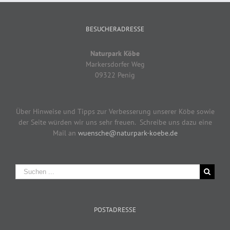
BESUCHERADRESSE
Naturpark Köbe
Markersdorfer Weg
09322 Penig
Über Hinweise und Tipps zur Verbesserung unserer Köbe sowie
der Seite würden wir uns sehr freuen. Schreibe uns dazu eine
Mail an
wuensche@naturpark-koebe.de
Suche
nach:
POSTADRESSE