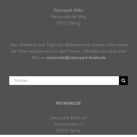
Naturpark Köbe
Markersdorfer Weg
09322 Penig
Über Hinweise und Tipps zur Verbesserung unserer Köbe sowie
der Seite würden wir uns sehr freuen. Schreibe uns dazu eine
Mail an
wuensche@naturpark-koebe.de
Suche
nach:
POSTADRESSE
„Naturpark Köbe e.V.“
Am Kirchlehn 2
09322 Penig