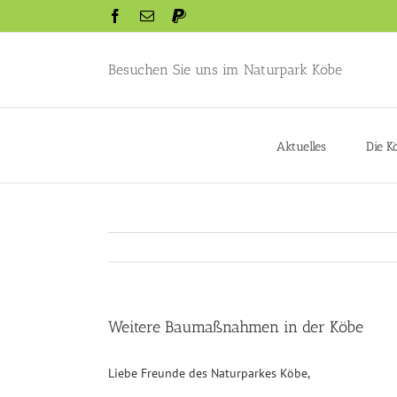
Skip
Facebook
Email
Paypal
to
content
Besuchen Sie uns im Naturpark Köbe
Aktuelles
Die K
Weitere Baumaßnahmen in der Köbe
Liebe Freunde des Naturparkes Köbe,