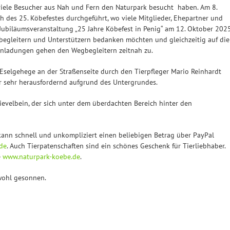
o viele Besucher aus Nah und Fern den Naturpark besucht haben. Am 8.
h des 25. Köbefestes durchgeführt, wo viele Mitglieder, Ehepartner und
ubiläumsveranstaltung „25 Jahre Köbefest in Penig“ am 12. Oktober 202
begleitern und Unterstützern bedanken möchten und gleichzeitig auf die
Einladungen gehen den Wegbegleitern zeitnah zu.
elgehege an der Straßenseite durch den Tierpfleger Mario Reinhardt
er sehr herausfordernd aufgrund des Untergrundes.
ievelbein, der sich unter dem überdachten Bereich hinter den
kann schnell und unkompliziert einen beliebigen Betrag über PayPal
de
. Auch Tierpatenschaften sind ein schönes Geschenk für Tierliebhaber.
e
www.naturpark-koebe.de
.
wohl gesonnen.