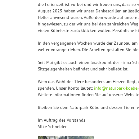
die Ferienzeit ist vorbei und wir freuen uns, dass s
August 2025 haben wir unser Dankesgrillen anlässlic
Helfer anwesend waren. Außerdem wurde auf unsere J
hingewiesen, zu der wir uns bei den zahlreichen Weg
vielen Köbefeste zurückblicken wollen. Persönliche 
In den vergangenen Wochen wurde der Zaunbau am Es
weiter vorangetrieben. Die Arbeiten gestalten Sie hi
Seit Mai gibt es auch einen Snackpoint der Firma Sch
Sitzgelegenheiten befindet und sehr beliebt ist.
Wem das Wohl der Tiere besonders am Herzen liegt, 
spenden. Unser Konto lautet:
info@naturpark-koebe.
Weitere Informationen finden Sie auf unserer Websit
Bleiben Sie dem Naturpark Köbe und dessen Tieren 
Im Auftrag des Vorstands
Silke Schneider