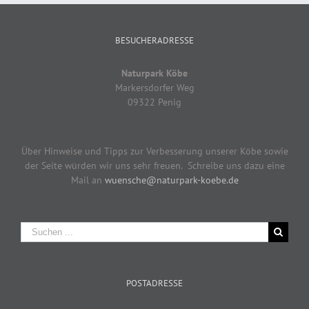
BESUCHERADRESSE
Naturpark Köbe
Markersdorfer Weg
09322 Penig
Über Hinweise und Tipps zur Verbesserung unserer Köbe sowie
der Seite würden wir uns sehr freuen. Schreibe uns dazu eine
Mail an
wuensche@naturpark-koebe.de
Suche
nach:
POSTADRESSE