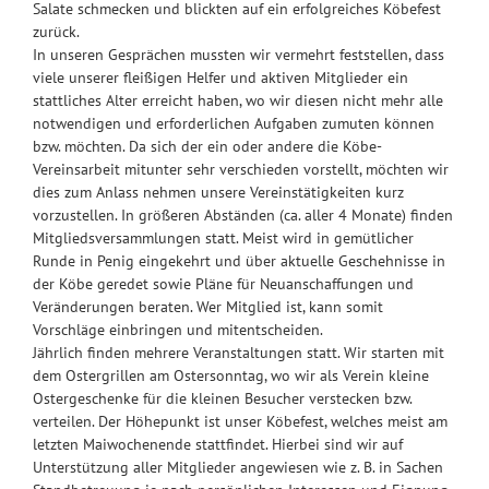
Salate schmecken und blickten auf ein erfolgreiches Köbefest
zurück.
In unseren Gesprächen mussten wir vermehrt feststellen, dass
viele unserer fl
eißigen Helfer und aktiven Mitglieder ein
stattliches Alter erreicht haben, wo wir diesen nicht mehr alle
notwendigen und erforderlichen Aufgaben zumuten können
bzw. möchten. Da sich der ein oder andere die Köbe-
Vereinsarbeit mitunter sehr verschieden vorstellt, möchten wir
dies zum Anlass nehmen unsere Vereinstätigkeiten kurz
vorzustellen. In größeren Abständen (ca. aller 4 Monate) finden
Mitgliedsversammlungen statt. Meist wird in gemütlicher
Runde in Penig eingekehrt und über aktuelle Geschehnisse in
der Köbe geredet sowie Pläne für Neuanschaffungen und
Veränderungen beraten. Wer Mitglied ist, kann somit
Vorschläge einbringen und mitentscheiden.
Jährlich finden mehrere Veranstaltungen statt. Wir starten mit
dem Ostergrillen am Ostersonntag, wo wir als Verein kleine
Ostergeschenke für die kleinen Besucher verstecken bzw.
verteilen. Der Höhepunkt ist unser Köbefest, welches meist am
letzten Maiwochenende stattfindet. Hierbei sind wir auf
Unterstützung aller Mitglieder angewiesen wie z. B. in Sachen