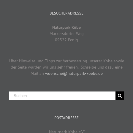
BESUCHERADRESSE
Naturpark Köbe
Markersdorfer Weg
09322 Penig
Über Hinweise und Tipps zur Verbesserung unserer Köbe sowie
der Seite würden wir uns sehr freuen. Schreibe uns dazu eine
Mail an
wuensche@naturpark-koebe.de
Suche
nach:
POSTADRESSE
„Naturpark Köbe e.V.“